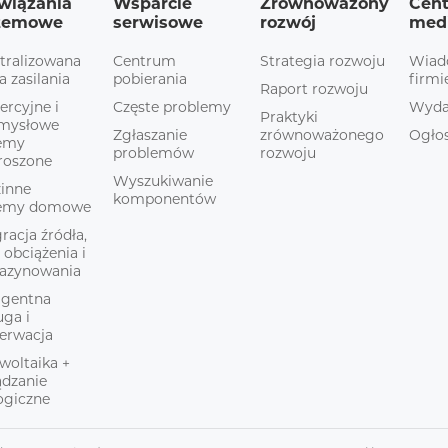
wiązania
Wsparcie
Zrównoważony
Cen
temowe
serwisowe
rozwój
med
tralizowana
Centrum
Strategia rozwoju
Wiad
a zasilania
pobierania
firmi
Raport rozwoju
rcyjne i
Częste problemy
Wyda
Praktyki
emysłowe
Zgłaszanie
zrównoważonego
Ogłos
temy
problemów
rozwoju
roszone
Wyszukiwanie
inne
komponentów
temy domowe
gracja źródła,
, obciążenia i
azynowania
ligentna
uga i
erwacja
woltaika +
ądzanie
ogiczne