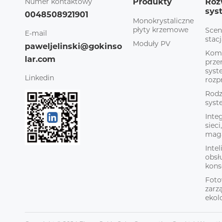
Numer kontaktowy
Produkty
Roz
sys
0048508921901
Monokrystaliczne
płyty krzemowe
Scen
E-mail
stacj
Moduły PV
paweljelinski@gokinso
Kome
lar.com
prz
sys
Linkedin
rozp
Rodz
sys
Inte
sieci
mag
Inte
obsł
kons
Foto
zarz
ekol