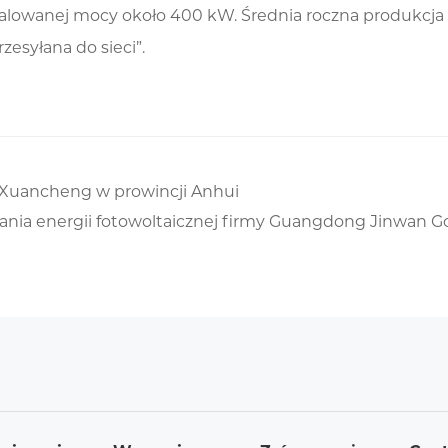
talowanej mocy około 400 kW. Średnia roczna produkcj
zesyłana do sieci”.
e Xuancheng w prowincji Anhui
nia energii fotowoltaicznej firmy Guangdong Jinwan Gok