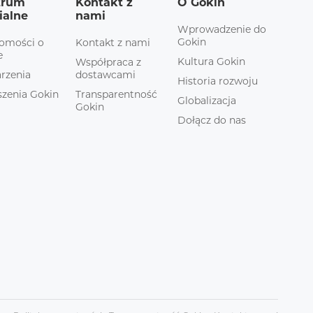
trum
Kontakt z
O Gokin
ialne
nami
Wprowadzenie do
Gokin
omości o
Kontakt z nami
e
Kultura Gokin
Współpraca z
rzenia
dostawcami
Historia rozwoju
zenia Gokin
Transparentność
Globalizacja
Gokin
Dołącz do nas