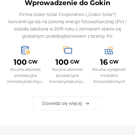
Wprowadzenie do Gokin
Firma Gokin Solar Corporation („Gokin Solar”)
koncentruje się na zielonej energii fotowoltaicznej (PV) i
została założona w 2019 roku z zamiarem stania się
globalnym przedsiębiorstwem z branży PV.
100
100
16
GW
GW
GW
Roczna zdolność
Roczna zdolność
Roczna wydajność
produkcyjna
produkcyjna
modułów
monokrystalicznych
monokrystalicznych
fotowoltaicznych
sztab krzemowych
płytek krzemowych
Dowiedz się więcej