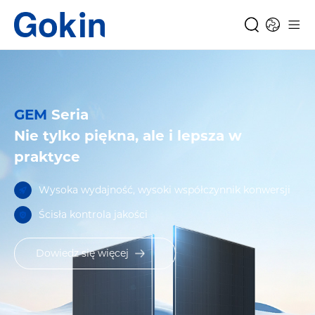
GEM
Seria
Nie tylko piękna, ale i lepsza w
praktyce
Wysoka wydajność, wysoki współczynnik konwersji
Ścisła kontrola jakości
Dowiedz się więcej