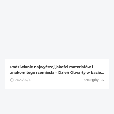
Podziwianie najwyższej jakości materiałów i
znakomitego rzemiosła – Dzień Otwarty w bazie
modułów fotowoltaicznych Gaojing Solar
2026/07/16
szczegóły
zakończył się pomyślnie