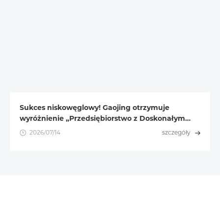
Sukces niskowęglowy! Gaojing otrzymuje
wyróżnienie „Przedsiębiorstwo z Doskonałym
Przypadkiem ESG Roku 2025”
2026/07/14
szczegóły
Środowisko, społeczeństwo i