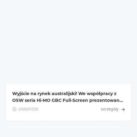
Wyjście na rynek australijski! We współpracy z
OSW seria Hi-MO GBC Full-Screen prezentowana
na roadshow
2026/07/22
szczegóły