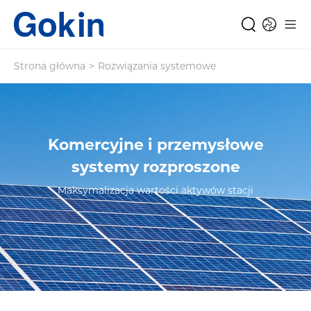
Strona główna
>
Rozwiązania systemowe
Komercyjne i przemysłowe
systemy rozproszone
Maksymalizacja wartości aktywów stacji