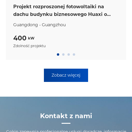
Projekt rozproszonej fotowoltaiki na
dachu budynku biznesowego Huaxi o
mocy 400 kW
Guangdong - Guangzhou
400
kW
Zdolność projektu
Zobacz więcej
Kontakt z nami
Gokin zapewnia profesjonalne usługi doradcze, informacje