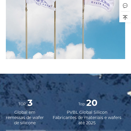
3
20
TOP
Top
Global em
PVBL Global Silicon
remessas de wafer
Fabricantes de materiais e wafers
de silicone
até 2025