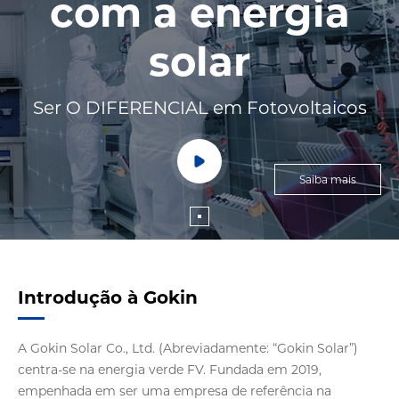
com a energia
solar
Ser O DIFERENCIAL em Fotovoltaicos
Saiba mais
Introdução à Gokin
A Gokin Solar Co., Ltd. (Abreviadamente: “Gokin Solar”)
centra-se na energia verde FV. Fundada em 2019,
empenhada em ser uma empresa de referência na