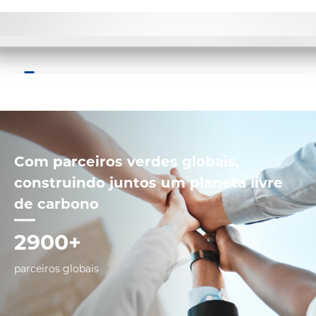
Com parceiros verdes globais,
construindo juntos um planeta livre
de carbono
2900+
parceiros globais