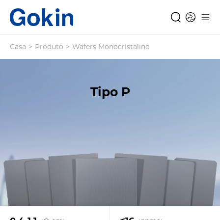
Casa
>
Produto
>
Wafers Monocristalino
Tipo P