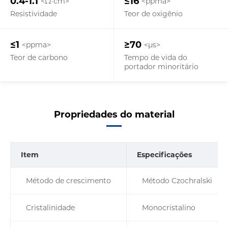
0.4-1.1
≤16
<Ω·cm>
<ppma>
Resistividade
Teor de oxigênio
≤1
≥70
<ppma>
<µs>
Teor de carbono
Tempo de vida do
portador minoritário
Propriedades do material
Item
Especificações
Método de crescimento
Método Czochralski
Cristalinidade
Monocristalino