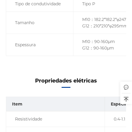
Tipo de condutividade
Tipo P
M10：182.2*182.2*φ247
Tamanho
G12：210*210*φ295mm
M10：90-160µm
Espessura
G12：90-160µm
Propriedades elétricas
Item
Especific
Resistividade
0.4-1.1 