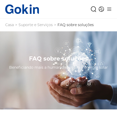
Casa
>
Suporte e Serviços
>
FAQ sobre soluções
FAQ sobre soluções
Beneficiando mais a humanidade com a energia solar