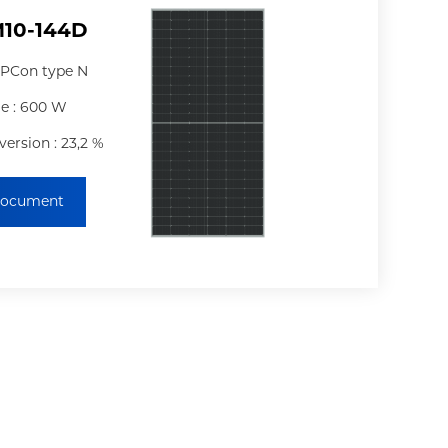
10-144D
TOPCon type N
e : 600 W
rsion : 23,2 %
 document