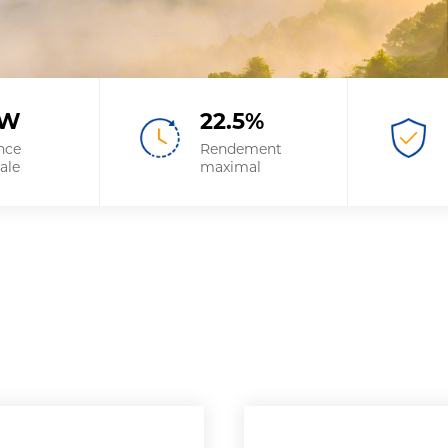
W
22.5
%
nce
Rendement
ale
maximal