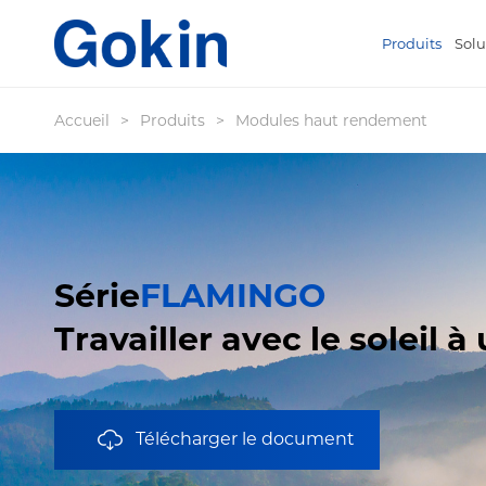
Produits
Solu
Accueil
>
Produits
>
Modules haut rendement
Série
FLAMINGO
Travailler avec le soleil 
Télécharger le document