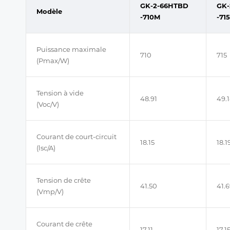
GK-2-66HTBD
GK-
Modèle
-710M
-71
Puissance maximale
710
715
(Pmax/W)
Tension à vide
48.91
49.
(Voc/V)
Courant de court-circuit
18.15
18.1
(lsc/A)
Tension de crête
41.50
41.
(Vmp/V)
Courant de crête
17.11
17.1