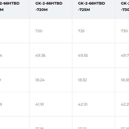
2-66HTBD
GK-2-66HTBD
GK-2-66HTBD
GK-
5M
-720M
-725M
-73
720
725
730
14
49.36
49.55
49.7
9
18.24
18.32
18.3
69
41.91
42.10
42.2
5
17.18
17.22
17.2