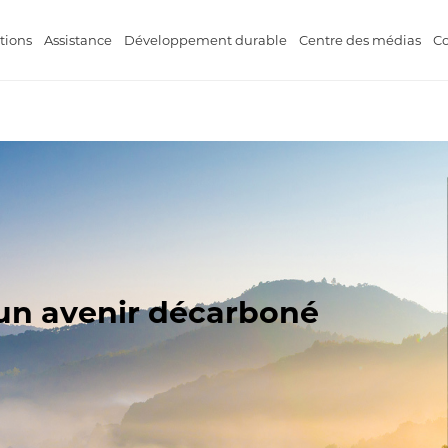
tions
Assistance
Développement durable
Centre des médias
Co
à un avenir décarboné