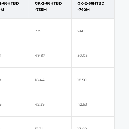
2-66HTBD
GK-2-66HTBD
GK-2-66HTBD
0M
-735M
-740M
735
740
1
49.87
50.03
8
18.44
18.50
5
42.39
42.53
8
17.34
17.40