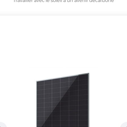
Travailler avec le soleil à un avenir décarboné