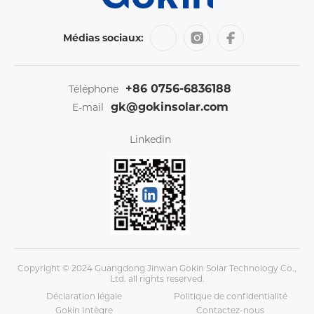
Médias sociaux:
+86 0756-6836188
Téléphone
gk@gokinsolar.com
E-mail
Linkedin
Copyright © 2024 Guangdong Jinwan Gokin Solar Technology Co.,
Ltd. all rights reserved.
Déclaration légale
Politique de confidentialité
Gokin Intègre
Contactez-nous