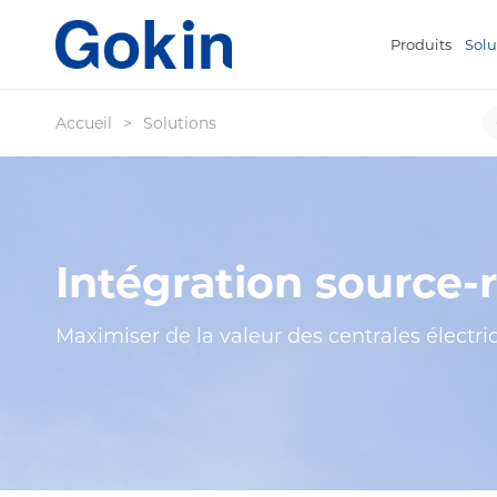
Produits
Solu
Accueil
>
Solutions
Intégration source
Maximiser de la valeur des centrales électri