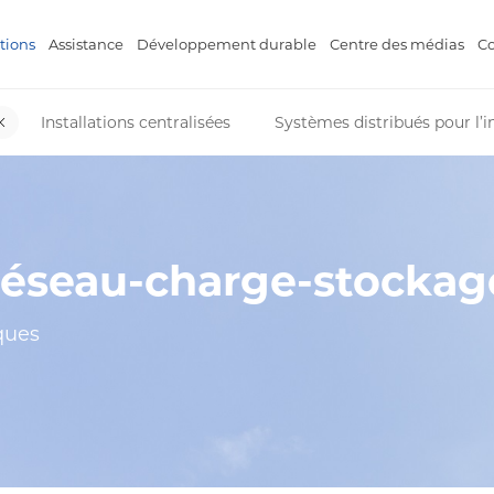
tions
Assistance
Développement durable
Centre des médias
Co
Installations centralisées
Systèmes distribués pour l’i
-réseau-charge-stockag
ques