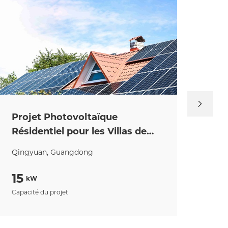
Projet Photovoltaïque
Pro
Résidentiel pour les Villas de
Toi
Country Garden
Ind
Qingyuan, Guangdong
Zhu
15
93
kW
Capacité du projet
Capa