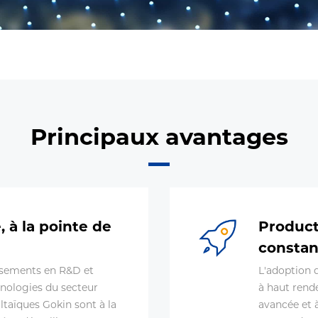
Principaux avantages
 à la pointe de
Producti
constan
ssements en R&D et
L'adoption 
hnologies du secteur
à haut rend
taïques Gokin sont à la
avancée et à