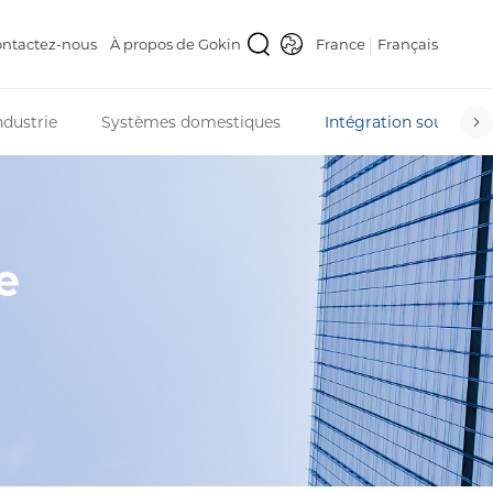
ntactez-nous
À propos de Gokin
France
Français
ndustrie
Systèmes domestiques
Intégration source-r
e