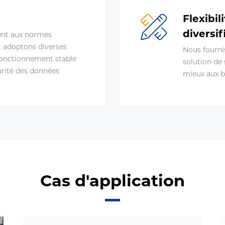
Flexibi
diversif
nt aux normes
et adoptons diverses
Nous fourni
fonctionnement stable
solution de
urité des données
mieux aux be
Cas d'application