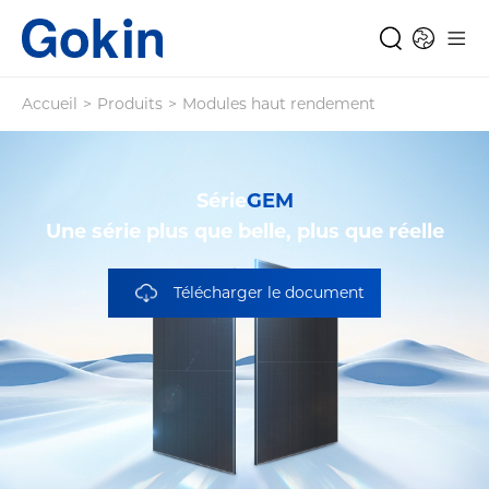
Accueil
>
Produits
>
Modules haut rendement
Série
GEM
Une série plus que belle, plus que réelle
Télécharger le document