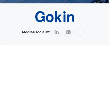
Médias sociaux:
+86 0756-6836188
Téléphone
gk@gokinsolar.com
E-mail
Linkedin