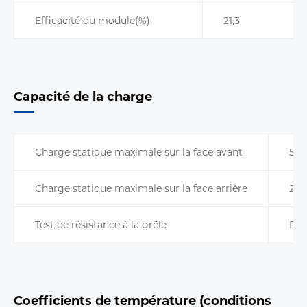
Efficacité du module(%)
21,3
Capacité de la charge
Charge statique maximale sur la face avant
540
Charge statique maximale sur la face arrière
240
Test de résistance à la grêle
Dia
Coefficients de température (conditions