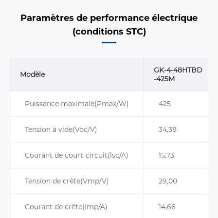
Paramètres de performance électrique
(conditions STC)
GK-4-48HTBD
Modèle
-425M
Puissance maximale(Pmax/W)
425
Tension à vide(Voc/V)
34,38
Courant de court-circuit(lsc/A)
15,73
Tension de crête(Vmp/V)
29,00
Courant de crête(Imp/A)
14,66