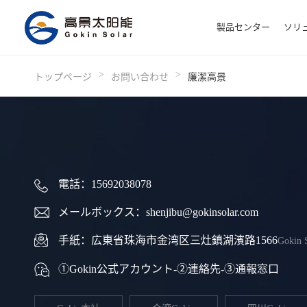
製品センター
ソリ
>
>
トップページ
お問い合わせ
廉潔高景
電話：15692038078
メールボックス：shenjibu@gokinsolar.com
手紙：広東省珠海市金湾区三灶鎮湖濱路1566
Gokin
①Gokin公式アカウント-②連絡先-③通報窓口