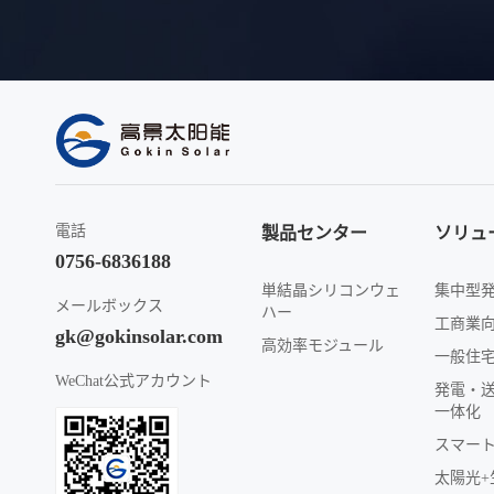
電話
製品センター
ソリュ
0756-6836188
単結晶シリコンウェ
集中型
メールボックス
ハー
工商業
gk@gokinsolar.com
高効率モジュール
一般住
WeChat公式アカウント
発電・
一体化
スマー
太陽光