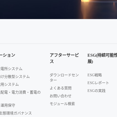
ーション
アフターサービ
ESG(持続可能
ス
展)
発電所システム
ダウンロードセン
ESG戦略
向け分散型システム
ター
ESGレポート
宅用システム
よくある質問
ESGの実践
送配電・電力消費・蓄電の
お問い合わせ
モジュール検索
ト運用保守
+生態環境ガバナンス