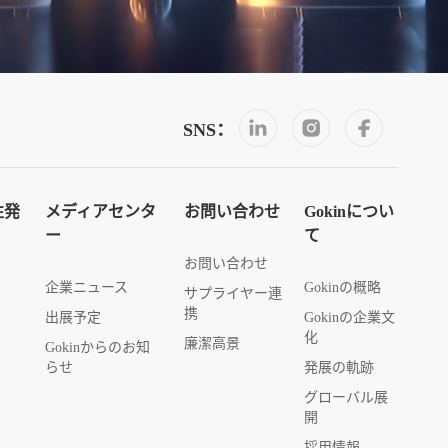
SNS：
性発
メディアセンタ
お問い合わせ
Gokinについ
ー
て
お問い合わせ
企業ニュース
Gokinの概略
サプライヤー連
携
出展予定
Gokinの企業文
化
廉潔高景
Gokinからのお知
らせ
発展の軌跡
グローバル展
開
採用情報