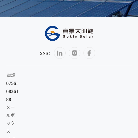
SNS：
電話
0756-
68361
88
メー
ルボ
ック
ス