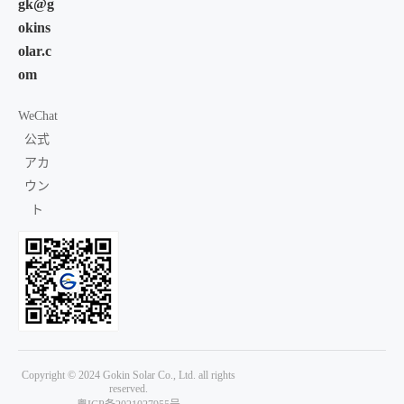
gk@g
okins
olar.c
om
WeChat
公式
アカ
ウン
ト
Copyright © 2024 Gokin Solar Co., Ltd. all rights
reserved.