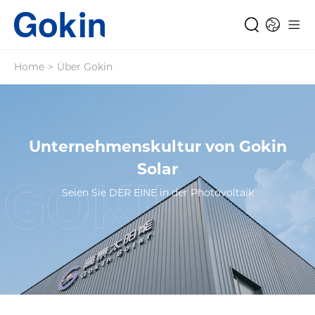
Home
>
Über Gokin
Unternehmenskultur von Gokin
Solar
Seien Sie DER EINE in der Photovoltaik