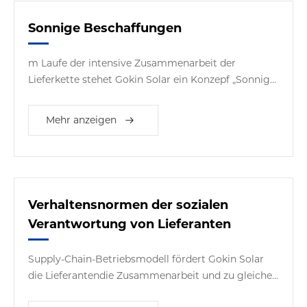
Sonnige Beschaffungen
m Laufe der intensive Zusammenarbeit der
Lieferkette stehet Gokin Solar ein Konzepf „Sonnige
Beschaffungen“ fest. Sonnige Beschffungen besteht
eine Wissenschaftliche und gerechte
Mehr anzeigen
Beschaffungssystem und Regulierungssystem, um
eine gerechte, unparteiliche und transparente
Lieferkette zu bilden.
Verhaltensnormen der sozialen
Verantwortung von Lieferanten
Supply-Chain-Betriebsmodell fördert Gokin Solar
die Lieferantendie Zusammenarbeit und zu gleicher
Zeit Soziale eine Verantwortung zu übernehmen