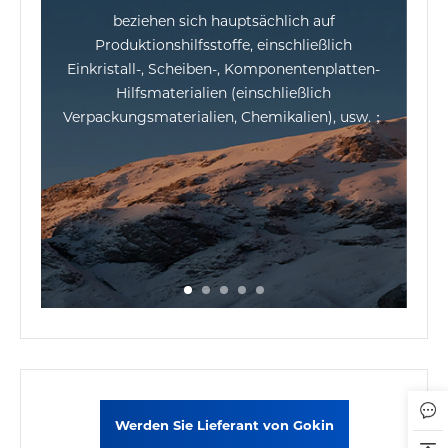
beziehen sich hauptsächlich auf
ve
Produktionshilfsstoffe, einschließlich
Einkristall-, Scheiben-, Komponentenplatten-
ei
Hilfsmaterialien (einschließlich
S
Verpackungsmaterialien, Chemikalien), usw.；
A
Werden Sie Lieferant von Gokin