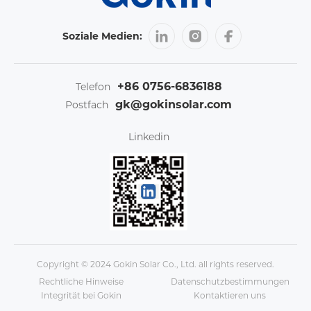
Soziale Medien:
+86 0756-6836188
Telefon
gk@gokinsolar.com
Postfach
Linkedin
Copyright © 2024 Gokin Solar Co., Ltd. all rights reserved.
Rechtliche Hinweise
Datenschutzbestimmungen
Integrität bei Gokin
Kontaktieren uns