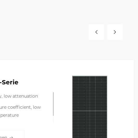
Serie
ty, low attenuation
re coefficient, low
perature
k light performance
gen