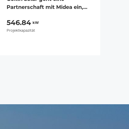
Partnerschaft mit Midea ein,
um ein 546,84-kW-
546.84
Solarprojekt zu entwickeln
kW
Projektkapazität