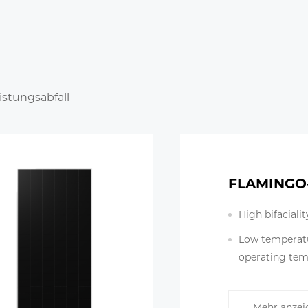
istungsabfall
FLAMINGO-
High bifaciali
Low temperatu
operating tem
Excellent wea
Mehr anzei