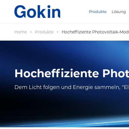
Produkte
Lösung
Home
>
Produkte
>
Hocheffiziente Photovoltaik-Mod
Hocheffiziente Pho
Dem Licht folgen und Energie sammeln, "Ele