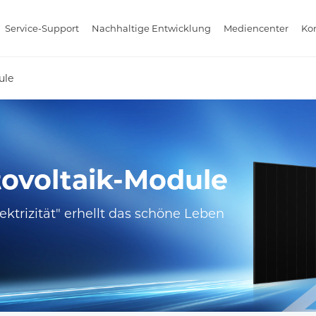
Service-Support
Nachhaltige Entwicklung
Mediencenter
Kon
ule
tovoltaik-Module
ktrizität" erhellt das schöne Leben