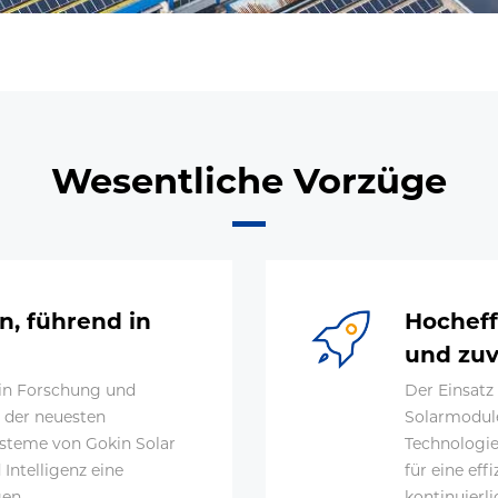
Wesentliche Vorzüge
n, führend in
Hocheff
und zuv
 in Forschung und
Der Einsatz
 der neuesten
Solarmodule
ysteme von Gokin Solar
Technologi
 Intelligenz eine
für eine ef
gen.
kontinuierli