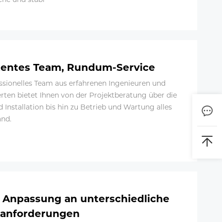
entes Team, Rundum-Service
ssionelles Team aus erfahrenen Ingenieuren und
rten bietet Ihnen von der Projektberatung über die
 Installation bis hin zu Betrieb und Wartung alles
and.
e Anpassung an unterschiedliche
anforderungen