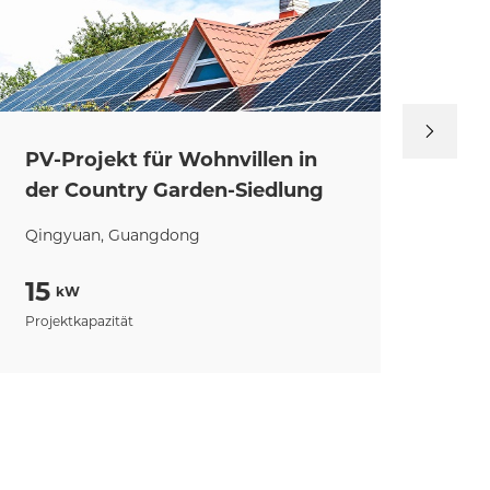
PV-Projekt für Wohnvillen in
Ji
der Country Garden-Siedlung
Ind
Da
Qingyuan, Guangdong
Zhu
15
93
kW
Projektkapazität
Proj