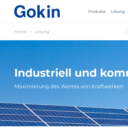
Produkte
Lösung
Home
>
Lösung
Industriell und kom
Maximierung des Wertes von Kraftwerken