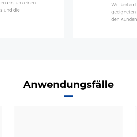
en ein, um einen
Wir bieten 
ms und die
geeigneten
den Kunden
Anwendungsfälle