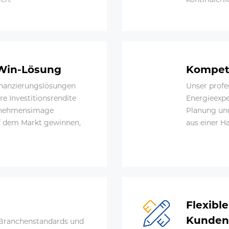
-Win-Lösung
Kompet
inanzierungslösungen
Unser profe
e Investitionsrendite
Energieexpe
ernehmensimage
Planung und
f dem Markt gewinnen,
aus einer H
Flexibl
Kunden
d Branchenstandards und