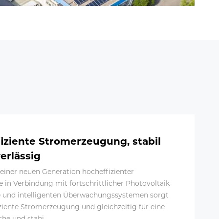
iziente Stromerzeugung, stabil
erlässig
 einer neuen Generation hocheffizienter
 in Verbindung mit fortschrittlicher Photovoltaik-
e und intelligenten Überwachungssystemen sorgt
fiziente Stromerzeugung und gleichzeitig für eine
che und stabi