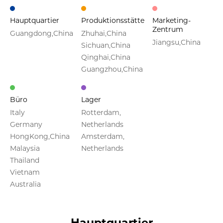
Hauptquartier
Produktionsstätte
Marketing-
Zentrum
Guangdong,China
Zhuhai,China
Jiangsu,China
Sichuan,China
Qinghai,China
Guangzhou,China
Büro
Lager
Italy
Rotterdam,
Germany
Netherlands
HongKong,China
Amsterdam,
Malaysia
Netherlands
Thailand
Vietnam
Australia
Hauptquartier