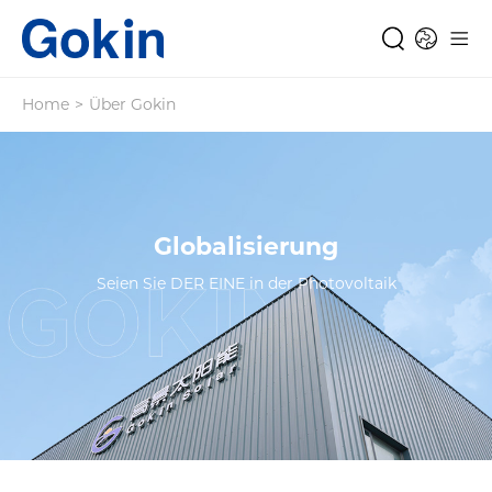
Home
>
Über Gokin
Globalisierung
Seien Sie DER EINE in der Photovoltaik