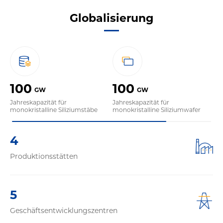
Globalisierung
100
100
1
GW
GW
Jahreskapazität für
Jahreskapazität für
Ja
monokristalline Siliziumstäbe
monokristalline Siliziumwafer
PV
4
Produktionsstätten
5
Geschäftsentwicklungszentren