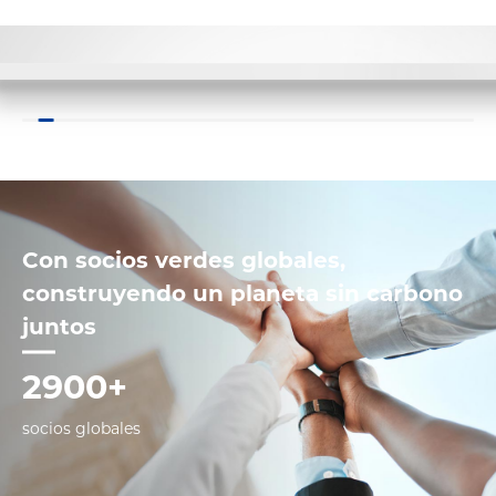
Con socios verdes globales,
construyendo un planeta sin carbono
juntos
2900+
socios globales