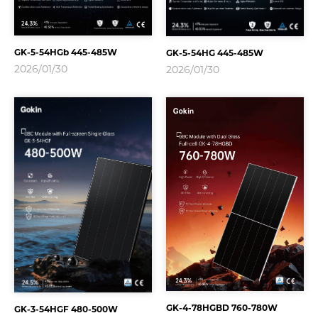
GK-5-54HGb 445-485W
GK-5-54HG 445-485W
2026/01/30
2026/01/30
GK-4-78HGBD 760-780W
GK-3-54HGF 480-500W