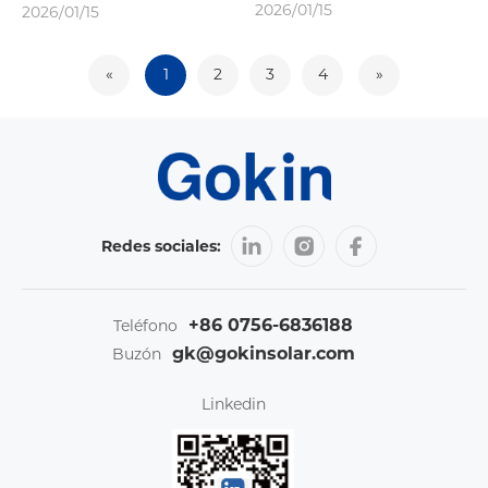
2026/01/15
2026/01/15
«
1
2
3
4
»
Redes sociales:
+86 0756-6836188
Teléfono
gk@gokinsolar.com
Buzón
Linkedin