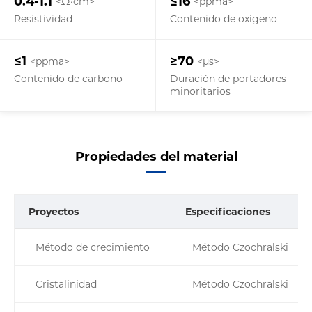
0.4-1.1
≤16
<Ω·cm>
<ppma>
Resistividad
Contenido de oxígeno
≤1
≥70
<ppma>
<µs>
Contenido de carbono
Duración de portadores
minoritarios
Propiedades del material
Proyectos
Especificaciones
Método de crecimiento
Método Czochralski
Cristalinidad
Método Czochralski