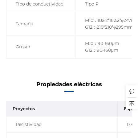
Tipo de conductividad
Tipo P
M10：182.2*182.2*φ247m
Tamaño
G12：210*210*φ295mm
M10：90-160µm
Grosor
G12：90-160µm
Propiedades eléctricas
Proyectos
Especi
Resistividad
0.4-1