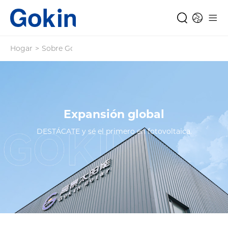
Hogar
>
Sobre Gokin
Expansión global
DESTÁCATE y sé el primero en fotovoltaica.