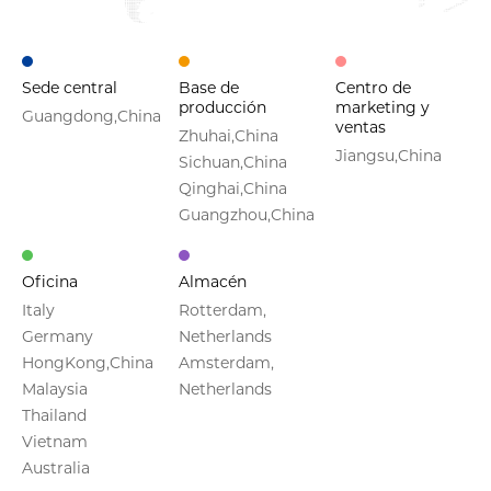
Sede central
Base de
Centro de
producción
marketing y
Guangdong,China
ventas
Zhuhai,China
Jiangsu,China
Sichuan,China
Qinghai,China
Guangzhou,China
Oficina
Almacén
Italy
Rotterdam,
Germany
Netherlands
HongKong,China
Amsterdam,
Malaysia
Netherlands
Thailand
Vietnam
Australia