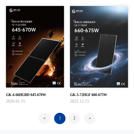
GK-4-66HGBD 645-670W
GK-3-72HGF 660-675W
2026.01.15
2025.12.15
«
1
2
»