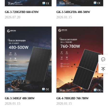
GK-3-72HGFBD 660-670W
GK-3-54HGFDb 480-500W
2026.07.20
2026.01.15
GK-3-54HGF 480-500W
GK-4-78HGBD 760-780W
2026.01.15
2026.01.15