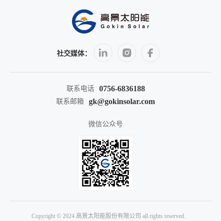
社交媒体：
0756-6836188
联系电话
gk@gokinsolar.com
联系邮箱
微信公众号
Copyright © 2024 高景太阳能股份有限公司 all rights reserved.