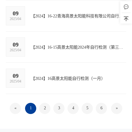
09
【2024】16-22青海高景太阳能科技有限公司自行检测（第四季度+下半年）
2025/04
09
【2024】16-15高景太阳能2024年自行检测（第三季度）
2025/04
09
【2024】16高景太阳能自行检测（一月）
2025/04
«
1
2
3
4
5
6
»