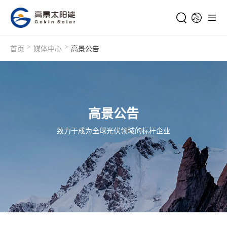
>
>
首页
媒体中心
高景公告
高景公告
致力于成为全球光伏领域的标杆企业