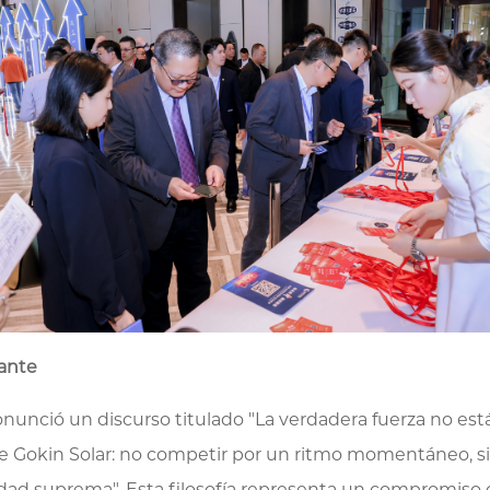
lante
nunció un discurso titulado "La verdadera fuerza no está
e Gokin Solar: no competir por un ritmo momentáneo, sino
ondad suprema". Esta filosofía representa un compromiso 