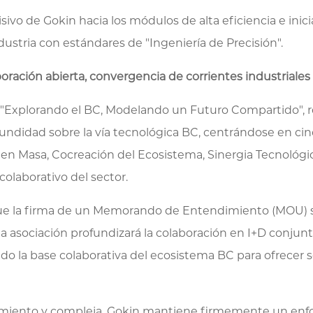
ivo de Gokin hacia los módulos de alta eficiencia e ini
dustria con estándares de "Ingeniería de Precisión".
ración abierta, convergencia de corrientes industriales
, "Explorando el BC, Modelando un Futuro Compartido", re
undidad sobre la vía tecnológica BC, centrándose en cinc
n Masa, Cocreación del Ecosistema, Sinergia Tecnológica 
olaborativo del sector.
s fue la firma de un Memorando de Entendimiento (MOU)
 asociación profundizará la colaboración en I+D conjunta
do la base colaborativa del ecosistema BC para ofrecer s
rimiento y compleja, Gokin mantiene firmemente un enfo