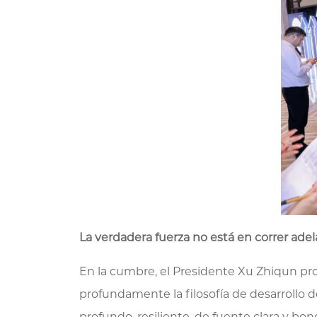
La verdadera fuerza no está en correr ade
En la cumbre, el Presidente Xu Zhiqun pro
profundamente la filosofía de desarrollo d
profundo, resiliente, de fuente clara y b