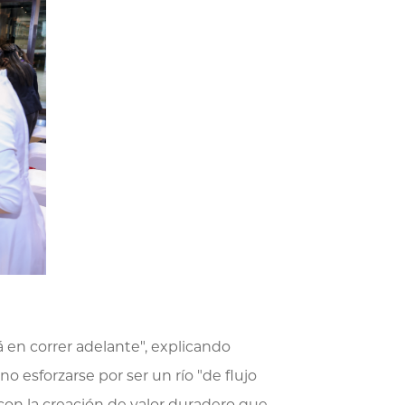
 en correr adelante", explicando
 esforzarse por ser un río "de flujo
con la creación de valor duradero que