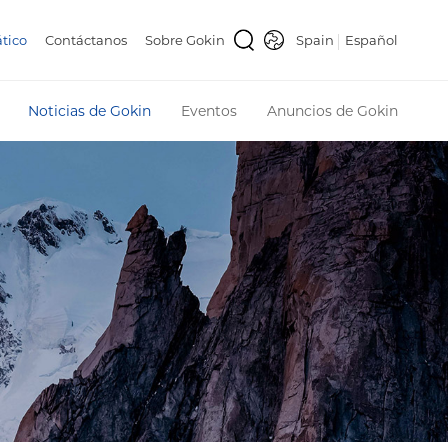
tico
Contáctanos
Sobre Gokin
Spain
Español
Noticias de Gokin
Eventos
Anuncios de Gokin