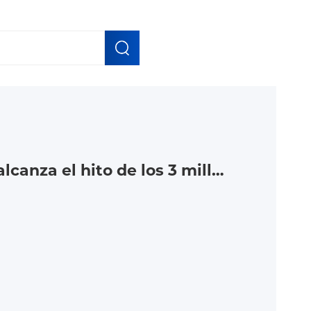
Gokin Solar alcanza el hito de los 3 millones de módulos BC, reforzando su capacidad de suministro fotovoltaico a nivel mundial