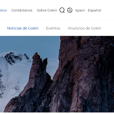
tico
Contáctanos
Sobre Gokin
Spain
Español
Noticias de Gokin
Eventos
Anuncios de Gokin