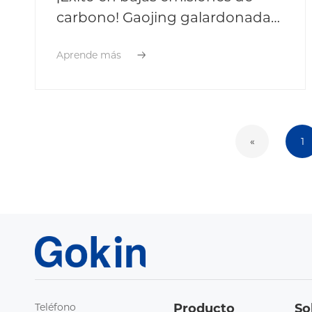
carbono! Gaojing galardonada
como "Empresa con Caso
Aprende más
Excelente de ESG 2025"
«
1
Teléfono
Producto
So