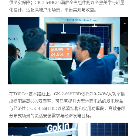
供坚实保障；GK-3-54HGFb满屏全黑组件则以全黑美学与轻量
化设计，适配高端户用场景，平衡美观与收益。
在TOPCon技术路线上，GK-2-66HTBD依托710-740W大功率输
出搭配最高85%双面率，可显著提升大型地面电站的发电增益
与经济性；GK-4-66HTBD以紧凑结构和实用功率段，高效兼顾
分布式场景的灵活安装需求与经济发电目标。