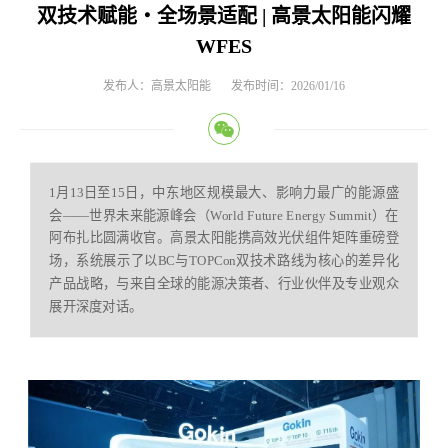
双技术赋能・全场景适配 | 高景太阳能闪耀
WFES
发布人：高景太阳能
发布时间：2026/01/16
1月13日至15日，中东地区规模最大、影响力最广的能源盛
会——世界未来能源峰会（World Future Energy Summit）在
阿布扎比圆满收官。高景太阳能携高效光伏组件矩阵重磅登
场，系统展示了以BC与TOPCon双技术路线为核心的差异化
产品战略，与来自全球的能源决策者、行业伙伴及专业观众
展开深度对话。