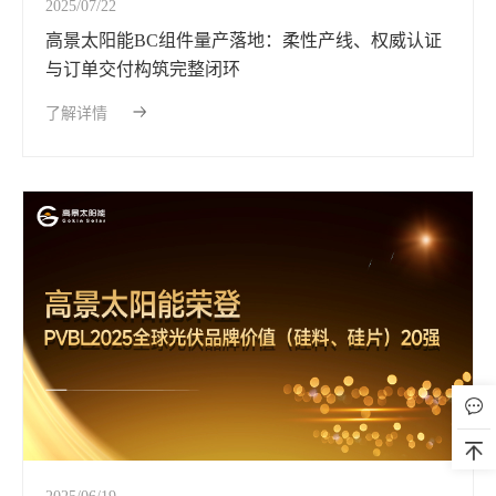
2025/07/22
高景太阳能BC组件量产落地：柔性产线、权威认证
与订单交付构筑完整闭环
了解详情