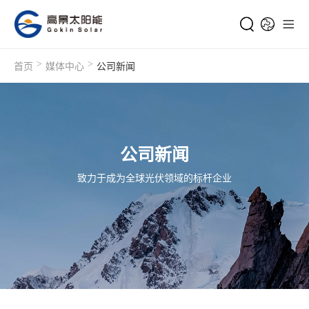
>
>
首页
媒体中心
公司新闻
公司新闻
致力于成为全球光伏领域的标杆企业