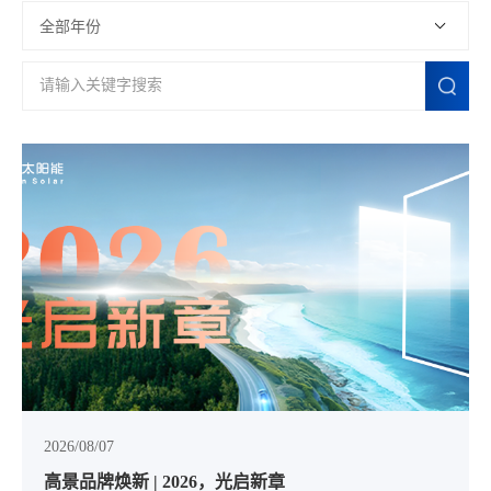
全部年份
2026/08/07
高景品牌焕新 | 2026，光启新章