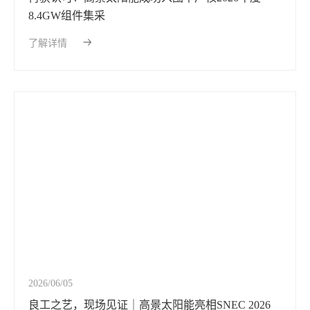
8.4GW组件集采
了解详情
2026/06/05
良工之艺，现场见证｜高景太阳能亮相SNEC 2026