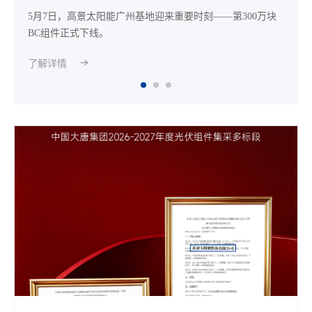
5月7日，高景太阳能广州基地迎来重要时刻——第300万块
BC组件正式下线。
了解详情