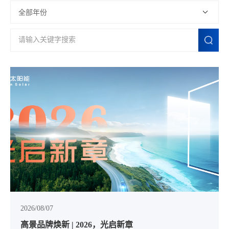
全部年份
2026/08/07
高景品牌焕新 | 2026，光启新章