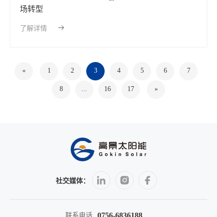
场转型
了解详情
«
1
2
3
4
5
6
7
8
...
16
17
»
社交媒体：
0756-6836188
联系电话