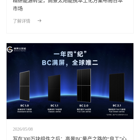
精研能源转型，高景太阳能携本土化方案布局日本
市场
了解详情
2026/05/08
写在300万块组件之后：高景BC量产之路的“良工”心