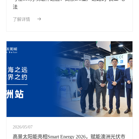
法
了解详情
2026/05/07
高景太阳能亮相Smart Energy 2026，赋能澳洲光伏市