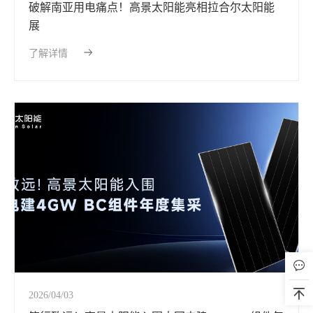
破解南亚用电痛点！高景太阳能亮相拉合尔太阳能
展
了解详情
2026/04/03