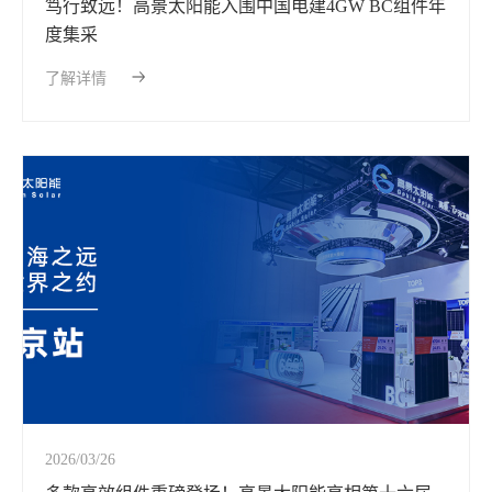
笃行致远！高景太阳能入围中国电建4GW BC组件年
度集采
了解详情
2026/03/26