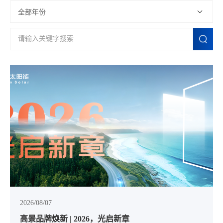
全部年份
2026/08/07
高景品牌焕新 | 2026，光启新章