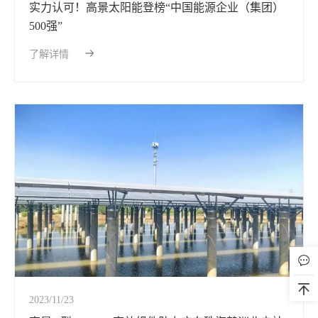
实力认可！高景太阳能登榜“中国能源企业（集团）
500强”
了解详情
2023/11/23