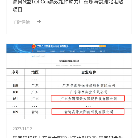
高景N型TOPCon高效组件助力广东珠海鹤洲北电站
项目
了解详情
2023/11/12